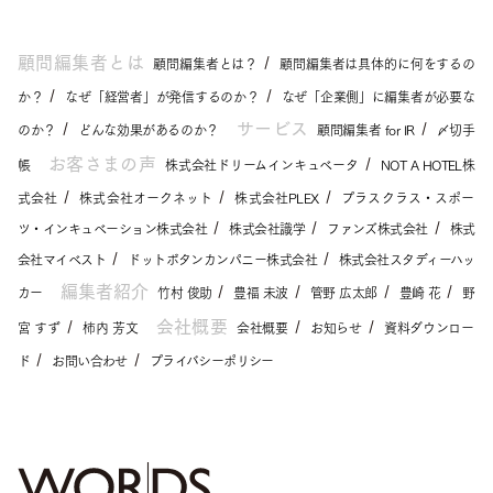
顧問編集者とは
顧問編集者とは？
顧問編集者は具体的に何をするの
か？
なぜ「経営者」が発信するのか？
なぜ「企業側」に編集者が必要な
サービス
のか？
どんな効果があるのか？
顧問編集者 for IR
〆切手
お客さまの声
帳
株式会社ドリームインキュベータ
NOT A HOTEL株
式会社
株式会社オークネット
株式会社PLEX
プラスクラス・スポー
ツ・インキュベーション株式会社
株式会社識学
ファンズ株式会社
株式
会社マイベスト
ドットボタンカンパニー株式会社
株式会社スタディーハッ
編集者紹介
カー
竹村 俊助
豊福 未波
管野 広太郎
豊崎 花
野
会社概要
宮 すず
柿内 芳文
会社概要
お知らせ
資料ダウンロー
ド
お問い合わせ
プライバシーポリシー